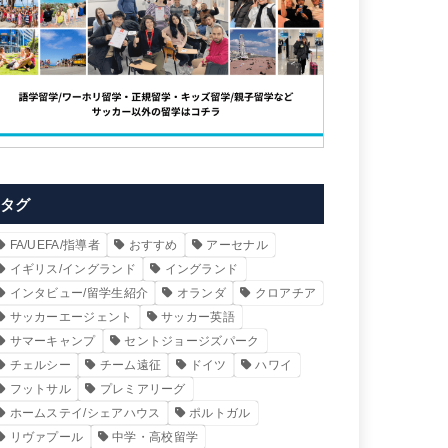
タグ
FA/UEFA/指導者
おすすめ
アーセナル
イギリス/イングランド
イングランド
インタビュー/留学生紹介
オランダ
クロアチア
サッカーエージェント
サッカー英語
サマーキャンプ
セントジョージズパーク
チェルシー
チーム遠征
ドイツ
ハワイ
フットサル
プレミアリーグ
ホームステイ/シェアハウス
ポルトガル
リヴァプール
中学・高校留学