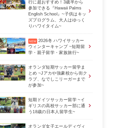
行に超おすすめ！3歳半から
参加できる『Hawaii Palms
English School』~子供はキッ
ズプログラム、大人はゆっく
りハワイタイム~
2026冬 ハワイサッカー
ウィンターキャンプ ~短期留
学・親子留学・家族旅行~
オランダ短期サッカー留学ま
とめ ~Jアカや強豪校から街ク
ラブ、なでしこリーガーまで
が参加~
短期ドイツサッカー留学 ~イ
ギリスの高校サッカー部に通
う18歳の日本人留学生~
オランダ女子エールディヴィ