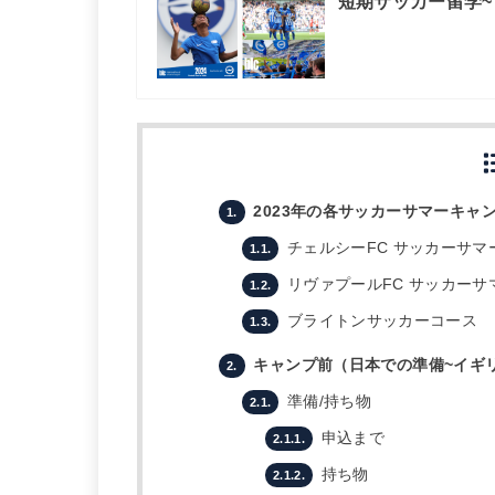
短期サッカー留学~
2023年の各サッカーサマーキャ
1.
チェルシーFC サッカーサマ
1.1.
リヴァプールFC サッカーサ
1.2.
ブライトンサッカーコース
1.3.
キャンプ前（日本での準備~イギ
2.
準備/持ち物
2.1.
申込まで
2.1.1.
持ち物
2.1.2.