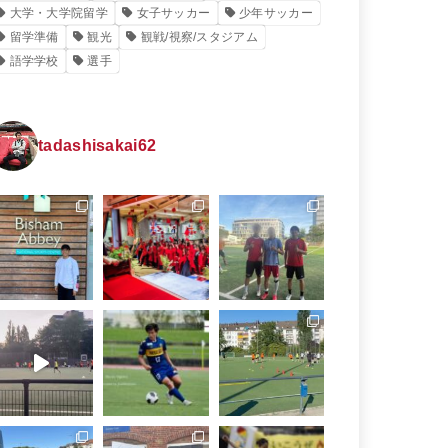
大学・大学院留学
女子サッカー
少年サッカー
留学準備
観光
観戦/視察/スタジアム
語学学校
選手
tadashisakai62