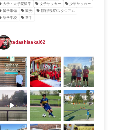
大学・大学院留学
女子サッカー
少年サッカー
留学準備
観光
観戦/視察/スタジアム
語学学校
選手
tadashisakai62