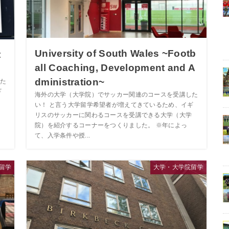
University of South Wales ~Footb
t
all Coaching, Development and A
dministration~
た
ギ
海外の大学（大学院）でサッカー関連のコースを受講した
い！ と言う大学留学希望者が増えてきているため、イギ
リスのサッカーに関わるコースを受講できる大学（大学
院）を紹介するコーナーをつくりました。 ※年によっ
て、入学条件や授...
留学
大学・大学院留学