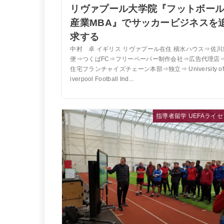
リヴァプール大学院『フットボー
産業MBA』でサッカービジネスを
求する
中村 卓 イギリス リヴァプール在住 積水ハウス⇒佐川
便⇒つくばFC⇒フリーペーパー制作会社⇒広告代理店
住宅フランチャイズチェーン本部⇒独立⇒ University of
iverpool Football Ind...
指導者留学 UEFAライ