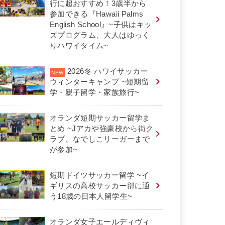
行に超おすすめ！3歳半から
参加できる『Hawaii Palms
English School』~子供はキッ
ズプログラム、大人はゆっく
りハワイタイム~
2026冬 ハワイサッカー
ウィンターキャンプ ~短期留
学・親子留学・家族旅行~
オランダ短期サッカー留学ま
とめ ~Jアカや強豪校から街ク
ラブ、なでしこリーガーまで
が参加~
短期ドイツサッカー留学 ~イ
ギリスの高校サッカー部に通
う18歳の日本人留学生~
オランダ女子エールディヴィ