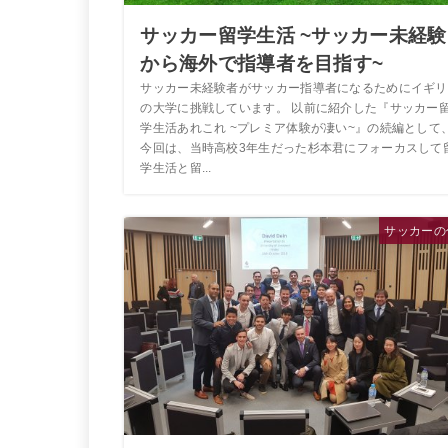
サッカー留学生活 ~サッカー未経験
から海外で指導者を目指す~
サッカー未経験者がサッカー指導者になるためにイギリ
の大学に挑戦しています。 以前に紹介した『サッカー
学生活あれこれ ~プレミア体験が凄い~』の続編として
今回は、当時高校3年生だった杉本君にフォーカスして
学生活と留...
サッカーの