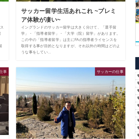
サッカー留学生活あれこれ ~プレミ
ア体験が凄い~
ス
イングランドのサッカー留学は大きく分けて、「選手留
留
学」・「指導者留学」・「大学（院）留学」があります。
、
この中の「指導者留学」は主にFAの指導者ライセンスを
留
取得する事が目的となりますが、それ以外の時間はどのよ
うな事をしてい...
仕事
サッカーの仕事