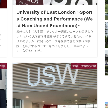
University of East London ~Sport
ッ
s Coaching and Performance (We
界
st Ham United Foundation)~
海外の大学（大学院）でサッカー関連のコースを受講した
ッ
い！ という大学留学希望者が増えてきているため、イギ
ン
リスのサッカーに関わるコースを受講できる大学（大学
ム
院）を紹介するコーナーをつくりました。 ※年によっ
て、入学条件や授...
留学
大学・大学院留学