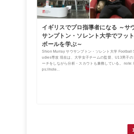
イギリスでプロ指導者になる ～サ
サンプトン・ソレント大学でフッ
ボールを学ぶ～
Shion Murray サウサンプトン・ソレント大学 Football 
udies専攻 現在は、大学女子チームの監督、U13男子の
ーチをしながら分析・スカウトも兼務している。 note: h
ps://note...