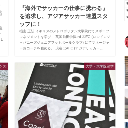
ル
『海外でサッカーの仕事に携わる』
追
を追求し、アジアサッカー連盟スタ
ッフに！
急
椙山 正弘 イギリスのメトロポリタン大学院にてスポーツ
⇒
マネジメントを学び、 英国前田学園のLJJFC (ロンドンジ
 L
ャパニーズジュニアフットボールクラブ) にてマネージャ
ー兼コーチを務める。 現在はAFC (アジアサッカー...
センス
大学・大学院留学