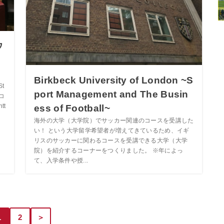
ウ
ト
Birkbeck University of London ~S
St
port Management and The Busin
コ
ess of Football~
tt
海外の大学（大学院）でサッカー関連のコースを受講した
い！ という大学留学希望者が増えてきているため、イギ
リスのサッカーに関わるコースを受講できる大学（大学
院）を紹介するコーナーをつくりました。 ※年によっ
て、入学条件や授...
1
2
＞