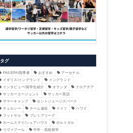
タグ
FA/UEFA/指導者
おすすめ
アーセナル
イギリス/イングランド
イングランド
インタビュー/留学生紹介
オランダ
クロアチア
サッカーエージェント
サッカー英語
サマーキャンプ
セントジョージズパーク
チェルシー
チーム遠征
ドイツ
ハワイ
フットサル
プレミアリーグ
ホームステイ/シェアハウス
ポルトガル
リヴァプール
中学・高校留学