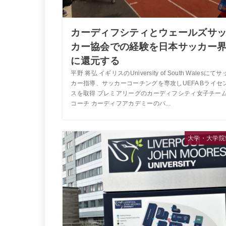
カーディフシティとウェールズサ
カー協会での経験を日本サッカー
に還元する
平野 将弘 イギリスのUniversity of South Walesにてサ
カー指導、サッカーコーチングを専攻しUEFA Bライセ
スを取得 プレミアリーグのカーディフシティ女子チー
コーチ カーディフアカデミーのパ...
大学・大学院