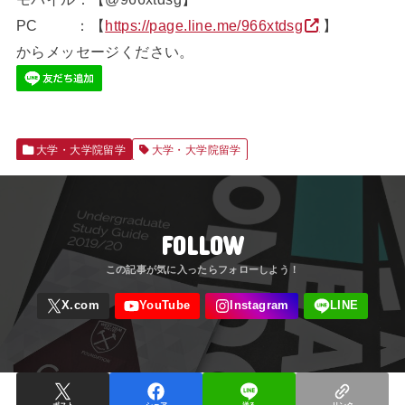
PC ：【
https://page.line.me/966xtdsg
】
からメッセージください。
大学・大学院留学
大学・大学院留学
FOLLOW