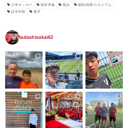
少年サッカー
留学準備
観光
観戦/視察/スタジアム
語学学校
選手
tadashisakai62