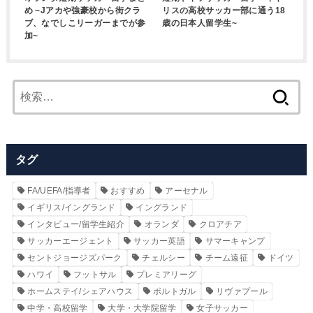
め ~Jアカや強豪校から街クラ
リスの高校サッカー部に通う18
ブ、なでしこリーガーまでが参
歳の日本人留学生~
加~
検
索:
タグ
FA/UEFA/指導者
おすすめ
アーセナル
イギリス/イングランド
イングランド
インタビュー/留学生紹介
オランダ
クロアチア
サッカーエージェント
サッカー英語
サマーキャンプ
セントジョージズパーク
チェルシー
チーム遠征
ドイツ
ハワイ
フットサル
プレミアリーグ
ホームステイ/シェアハウス
ポルトガル
リヴァプール
中学・高校留学
大学・大学院留学
女子サッカー