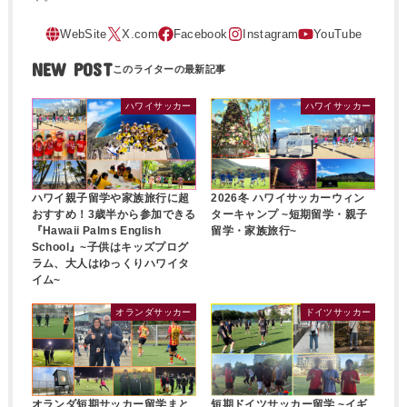
NEW POST
ハワイサッカー
ハワイサッカー
ハワイ親子留学や家族旅行に超
2026冬 ハワイサッカーウィン
おすすめ！3歳半から参加できる
ターキャンプ ~短期留学・親子
『Hawaii Palms English
留学・家族旅行~
School』~子供はキッズプログ
ラム、大人はゆっくりハワイタ
イム~
オランダサッカー
ドイツサッカー
オランダ短期サッカー留学まと
短期ドイツサッカー留学 ~イギ