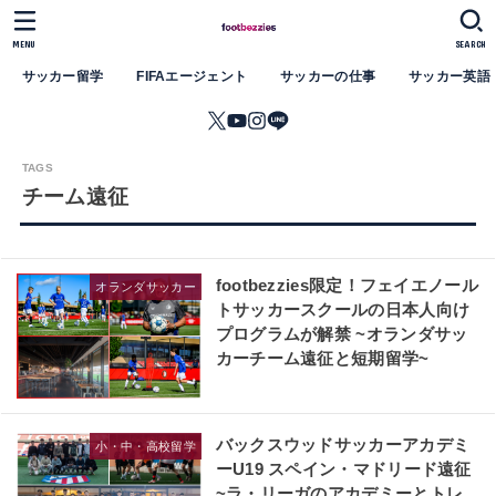
MENU
SEARCH
サッカー留学
FIFAエージェント
サッカーの仕事
サッカー英語
チーム遠征
footbezzies限定！フェイエノール
オランダサッカー
トサッカースクールの日本人向け
プログラムが解禁 ~オランダサッ
カーチーム遠征と短期留学~
バックスウッドサッカーアカデミ
小・中・高校留学
ーU19 スペイン・マドリード遠征
~ラ・リーガのアカデミーとトレ