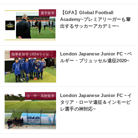
【GFA】Global Football
選手留学
Academy~プレミアリーガーも輩
出するサッカーアカデミー~
London Japanese Junior FC ~ベ
指導者留学 UEFAライセンス
ルギー・ブリュッセル遠征2020~
London Japanese Junior FC ~イ
小・中・高校留学
タリア・ローマ遠征＆インモービ
レ選手の神対応~