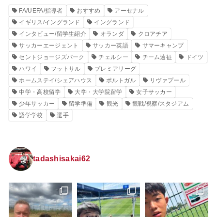
FA/UEFA/指導者
おすすめ
アーセナル
イギリス/イングランド
イングランド
インタビュー/留学生紹介
オランダ
クロアチア
サッカーエージェント
サッカー英語
サマーキャンプ
セントジョージズパーク
チェルシー
チーム遠征
ドイツ
ハワイ
フットサル
プレミアリーグ
ホームステイ/シェアハウス
ポルトガル
リヴァプール
中学・高校留学
大学・大学院留学
女子サッカー
少年サッカー
留学準備
観光
観戦/視察/スタジアム
語学学校
選手
tadashisakai62