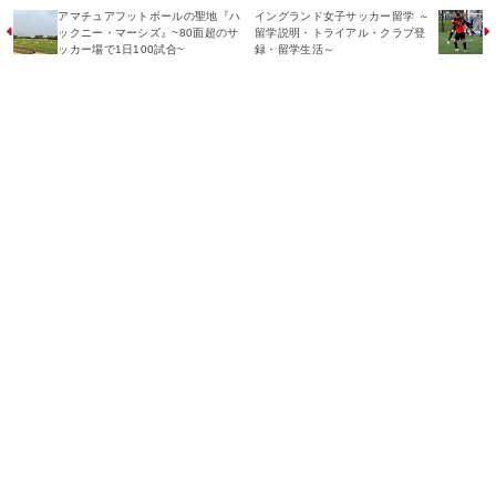
アマチュアフットボールの聖地『ハ
イングランド女子サッカー留学 ～
ックニー・マーシズ』~80面超のサ
留学説明・トライアル・クラブ登
ッカー場で1日100試合~
録・留学生活～