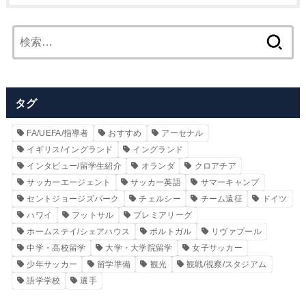
検
索:
タグ
FA/UEFA/指導者
おすすめ
アーセナル
イギリス/イングランド
イングランド
インタビュー/留学生紹介
オランダ
クロアチア
サッカーエージェント
サッカー英語
サマーキャンプ
セントジョージズパーク
チェルシー
チーム遠征
ドイツ
ハワイ
フットサル
プレミアリーグ
ホームステイ/シェアハウス
ポルトガル
リヴァプール
中学・高校留学
大学・大学院留学
女子サッカー
少年サッカー
留学準備
観光
観戦/視察/スタジアム
語学学校
選手