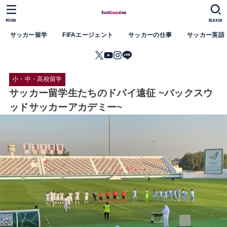
MENU
SEARCH
サッカー留学
FIFAエージェント
サッカーの仕事
サッカー英語
小・中・高校留学
サッカー留学生たちのドバイ遠征 ~バックスウ
ッドサッカーアカデミー~