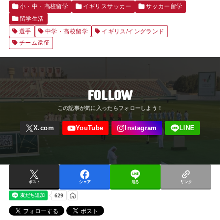
小・中・高校留学
イギリスサッカー
サッカー留学
留学生活
選手
中学・高校留学
イギリス/イングランド
チーム遠征
FOLLOW
ポスト
シェア
送る
リンク