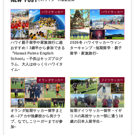
ハワイサッカー
ハワイサッカー
ハワイ親子留学や家族旅行に超
2026冬 ハワイサッカーウィン
おすすめ！3歳半から参加できる
ターキャンプ ~短期留学・親子
『Hawaii Palms English
留学・家族旅行~
School』~子供はキッズプログ
ラム、大人はゆっくりハワイタ
イム~
オランダサッカー
ドイツサッカー
オランダ短期サッカー留学まと
短期ドイツサッカー留学 ~イギ
め ~Jアカや強豪校から街クラ
リスの高校サッカー部に通う18
ブ、なでしこリーガーまでが参
歳の日本人留学生~
加~