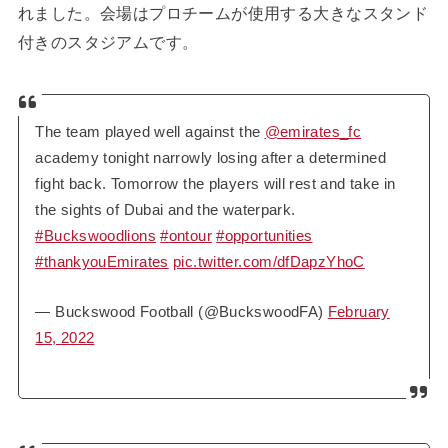
れました。会場はプロチームが使用する大きなスタンド
付きのスタジアムです。
The team played well against the
@emirates_fc
academy tonight narrowly losing after a determined
fight back. Tomorrow the players will rest and take in
the sights of Dubai and the waterpark.
#Buckswoodlions
#ontour
#opportunities
#thankyouEmirates
pic.twitter.com/dfDapzYhoC
— Buckswood Football (@BuckswoodFA)
February
15, 2022