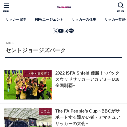
MENU
SEARCH
サッカー留学
FIFAエージェント
サッカーの仕事
サッカー英語
セントジョージズパーク
2022 ISFA Shield 優勝！~バック
小・中・高校留学
スウッドサッカーアカデミーU16
全国制覇~
The FA People’s Cup ~BBCがサ
コラム
ポートする障がい者・アマチュア
サッカーの大会~