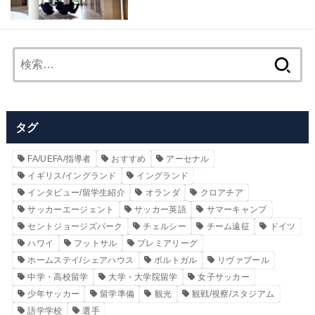
検
索:
タグ
FA/UEFA/指導者
おすすめ
アーセナル
イギリス/イングランド
イングランド
インタビュー/留学生紹介
オランダ
クロアチア
サッカーエージェント
サッカー英語
サマーキャンプ
セントジョージズパーク
チェルシー
チーム遠征
ドイツ
ハワイ
フットサル
プレミアリーグ
ホームステイ/シェアハウス
ポルトガル
リヴァプール
中学・高校留学
大学・大学院留学
女子サッカー
少年サッカー
留学準備
観光
観戦/視察/スタジアム
語学学校
選手