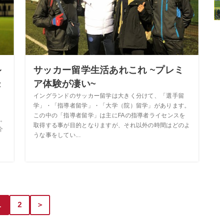
～
サッカー留学生活あれこれ ~プレミ
録
ア体験が凄い~
イングランドのサッカー留学は大きく分けて、「選手留
学」・「指導者留学」・「大学（院）留学」があります。
この中の「指導者留学」は主にFAの指導者ライセンスを
。
取得する事が目的となりますが、それ以外の時間はどのよ
介
うな事をしてい...
1
2
＞