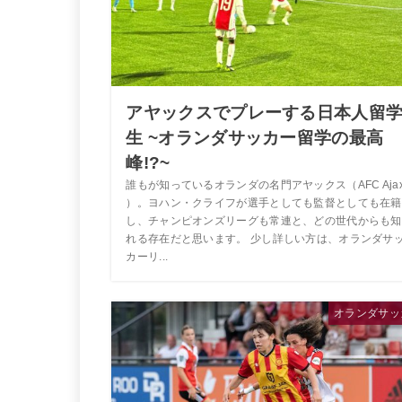
アヤックスでプレーする日本人留
生 ~オランダサッカー留学の最高
峰!?~
誰もが知っているオランダの名門アヤックス（AFC Aja
）。ヨハン・クライフが選手としても監督としても在籍
し、チャンピオンズリーグも常連と、どの世代からも知
れる存在だと思います。 少し詳しい方は、オランダサ
カーリ...
オランダサッ