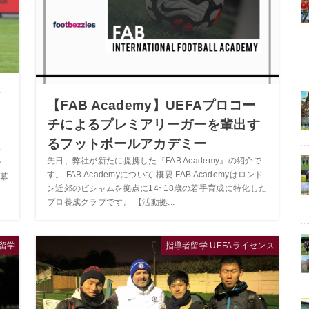
シ
【FAB Academy】UEFAプロコー
チによるプレミアリーガーを輩出す
るフットボールアカデミー
）
先日、弊社が新たに提携した『FAB Academy』の紹介で
ン
す。 FAB Academyについて 概要 FAB Academyはロンド
幕
ン近郊のビシャムを拠点に14~18歳の若手育成に特化した
プロ養成クラブです。 【活動拠...
留学
指導者留学 UEFAライセンス