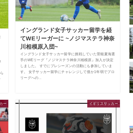
イングランド女子サッカー留学を経
学
てWEリーガーに ~ノジマステラ神奈
川相模原入団~
イングランド女子サッカー留学に挑戦していた菅能夏海選
手のWEリーグ『ノジマステラ神奈川相模原』加入が決定
x
しました。 すでにプレシーズンの活動にも参加していま
す。 女子サッカー留学にチャレンジして僅か1年弱でプロ
ら
リーグへの...
ッ
カー
イギリスサッカー