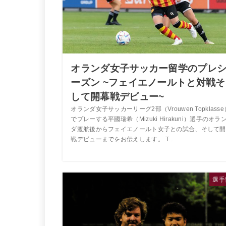
オランダ女子サッカー留学のプレ
ーズン ~フェイエノールトと対戦そ
して開幕戦デビュー~
オランダ女子サッカーリーグ2部（Vrouwen Topklasse
でプレーする平國瑞希（Mizuki Hirakuni）選手のオラ
ダ渡航後からフェイエノールト女子との試合、そして開
戦デビューまでをお伝えします。 T...
選手