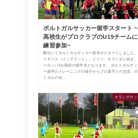
ポルトガルサッカー留学スタート ~
高校生がプロクラブのU19チームに
練習参加~
弊社にてポルトガルサッカー留学がスタートしました。
イギリス（イングランド）、ドイツ、オランダに続き、
ーロッパ4か国目の留学先となります。 ポルトガルサッ
ー留学のトレーニングの様子からプロ選手との交流、ポ
トガルの街...
オランダサッ