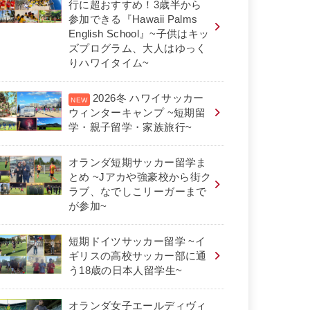
行に超おすすめ！3歳半から
参加できる『Hawaii Palms
English School』~子供はキッ
ズプログラム、大人はゆっく
りハワイタイム~
2026冬 ハワイサッカー
ウィンターキャンプ ~短期留
学・親子留学・家族旅行~
オランダ短期サッカー留学ま
とめ ~Jアカや強豪校から街ク
ラブ、なでしこリーガーまで
が参加~
短期ドイツサッカー留学 ~イ
ギリスの高校サッカー部に通
う18歳の日本人留学生~
オランダ女子エールディヴィ