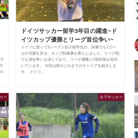
ドイツサッカー留学3年目の躍進~ド
イツカップ優勝とリーグ首位争い~
ドイツに渡って3シーズン目の留学生が、決勝でも1ゴー
ルの活躍を見せ、カップ戦優勝を果たしました。リーグ戦
ヨ
でも首位争いを演じており、リーグ優勝と4部昇格が近付
カ
いています。 今回は彼のこれまでのキャリアを紹介しま
ル
す。 ドイツ...
カー
女子サッカー