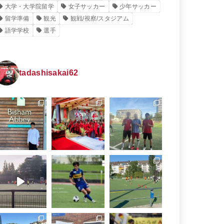
大学・大学院留学
女子サッカー
少年サッカー
留学準備
観光
観戦/視察/スタジアム
語学学校
選手
tadashisakai62