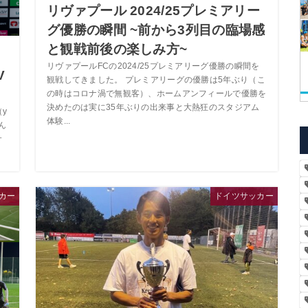
リヴァプール 2024/25プレミアリー
グ優勝の瞬間 ~前から3列目の臨場感
と観戦前後の楽しみ方~
リヴァプールFCの2024/25プレミアリーグ優勝の瞬間を
V
観戦してきました。 プレミアリーグの優勝は5年ぶり（こ
の時はコロナ渦で無観客）、ホームアンフィールで優勝を
決めたのは実に35年ぶりの出来事と大熱狂のスタジアム
y
体験...
ん
サ
カー
ドイツサッカー