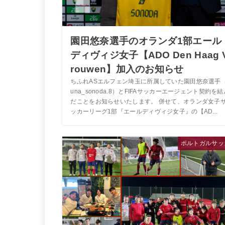
園田悠奈選手のオランダ1部エール
ディヴィジ女子【ADO Den Haag 
rouwen】加入のお知らせ
ちふれASエルフェン埼玉に所属していた園田悠奈選手（
una_sonoda.8）とFIFAサッカーエージェント契約を結
だことをお知らせいたします。 併せて、オランダ女子
ッカーリーグ1部『エールディヴィジ女子』の【AD...
ポルトガルサッ