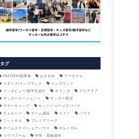
タグ
FA/UEFA/指導者
おすすめ
アーセナル
イギリス/イングランド
イングランド
インタビュー/留学生紹介
オランダ
クロアチア
サッカーエージェント
サッカー英語
サマーキャンプ
セントジョージズパーク
チェルシー
チーム遠征
ドイツ
ハワイ
フットサル
プレミアリーグ
ホームステイ/シェアハウス
ポルトガル
リヴァプール
中学・高校留学