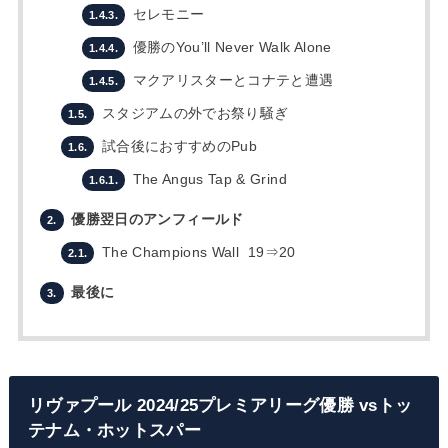
セレモニー
1.4.3.
優勝のYou’ll Never Walk Alone
1.4.4.
マクアリスターとコナテと遭遇
1.4.5.
スタジアムの外でお祭り騒ぎ
1.5.
試合後におすすめのPub
1.6.
The Angus Tap & Grind
1.6.1.
優勝翌日のアンフィールド
2.
The Champions Wall 19⇒20
2.1.
最後に
3.
リヴァプール 2024/25プレミアリーグ優勝 vsトッ
テナム・ホットスパー