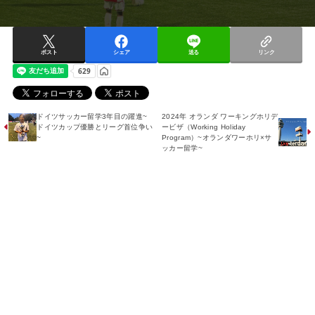
ポスト
シェア
送る
リンク
ドイツサッカー留学3年目の躍進~
2024年 オランダ ワーキングホリデ
ドイツカップ優勝とリーグ首位争い
ービザ（Working Holiday
~
Program）~オランダワーホリ×サ
ッカー留学~