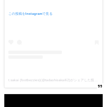
この投稿をInstagramで見る
t.sakai (footbezzies)(@tadashisakai62)がシェアした投稿