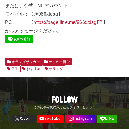
または、公式LINEアカウント
モバイル：【@966xtdsg】
PC ：【
https://page.line.me/966xtdsg
】
からメッセージください。
オランダサッカー
サッカー留学
選手
おすすめ
オランダ
FOLLOW