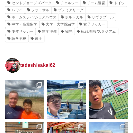
セントジョージズパーク
チェルシー
チーム遠征
ドイツ
ハワイ
フットサル
プレミアリーグ
ホームステイ/シェアハウス
ポルトガル
リヴァプール
中学・高校留学
大学・大学院留学
女子サッカー
少年サッカー
留学準備
観光
観戦/視察/スタジアム
語学学校
選手
tadashisakai62