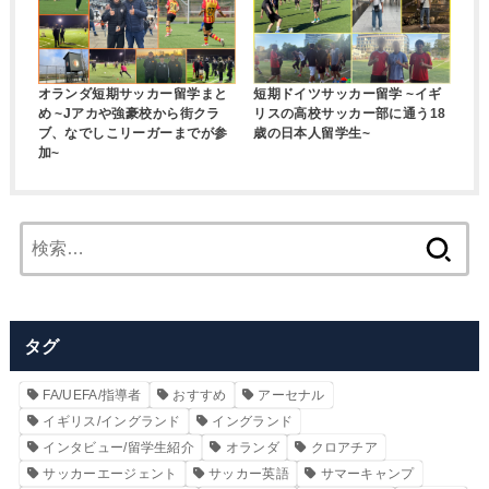
オランダ短期サッカー留学まと
短期ドイツサッカー留学 ~イギ
め ~Jアカや強豪校から街クラ
リスの高校サッカー部に通う18
ブ、なでしこリーガーまでが参
歳の日本人留学生~
加~
検
索:
タグ
FA/UEFA/指導者
おすすめ
アーセナル
イギリス/イングランド
イングランド
インタビュー/留学生紹介
オランダ
クロアチア
サッカーエージェント
サッカー英語
サマーキャンプ