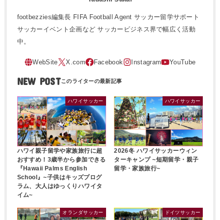
footbezzies編集長 FIFA Football Agent サッカー留学サポート
サッカーイベント企画など サッカービジネス界で幅広く活動
中。
NEW POST
ハワイサッカー
ハワイサッカー
ハワイ親子留学や家族旅行に超
2026冬 ハワイサッカーウィン
おすすめ！3歳半から参加できる
ターキャンプ ~短期留学・親子
『Hawaii Palms English
留学・家族旅行~
School』~子供はキッズプログ
ラム、大人はゆっくりハワイタ
イム~
オランダサッカー
ドイツサッカー