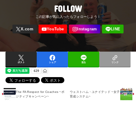
FOLLOW
ポスト
シェア
送る
リンク
The FA Respect for Coaches ~ポ
ウェストハム・ユナイテッド ~女子
ジティブキャンペーン~
育成システム~