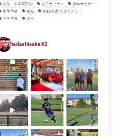
大学・大学院留学
女子サッカー
少年サッカー
留学準備
観光
観戦/視察/スタジアム
語学学校
選手
tadashisakai62