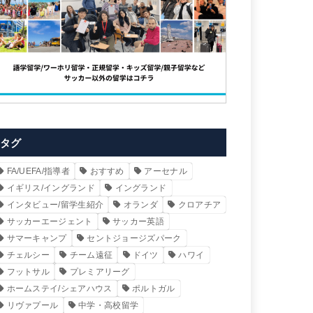
タグ
FA/UEFA/指導者
おすすめ
アーセナル
イギリス/イングランド
イングランド
インタビュー/留学生紹介
オランダ
クロアチア
サッカーエージェント
サッカー英語
サマーキャンプ
セントジョージズパーク
チェルシー
チーム遠征
ドイツ
ハワイ
フットサル
プレミアリーグ
ホームステイ/シェアハウス
ポルトガル
リヴァプール
中学・高校留学