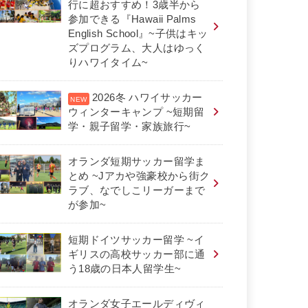
行に超おすすめ！3歳半から
参加できる『Hawaii Palms
English School』~子供はキッ
ズプログラム、大人はゆっく
りハワイタイム~
2026冬 ハワイサッカー
ウィンターキャンプ ~短期留
学・親子留学・家族旅行~
オランダ短期サッカー留学ま
とめ ~Jアカや強豪校から街ク
ラブ、なでしこリーガーまで
が参加~
短期ドイツサッカー留学 ~イ
ギリスの高校サッカー部に通
う18歳の日本人留学生~
オランダ女子エールディヴィ