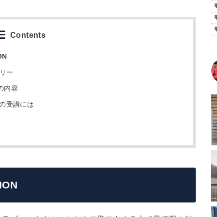
Contents
ON
テゴリー
l 1の内容
el 2 の受講には
ION