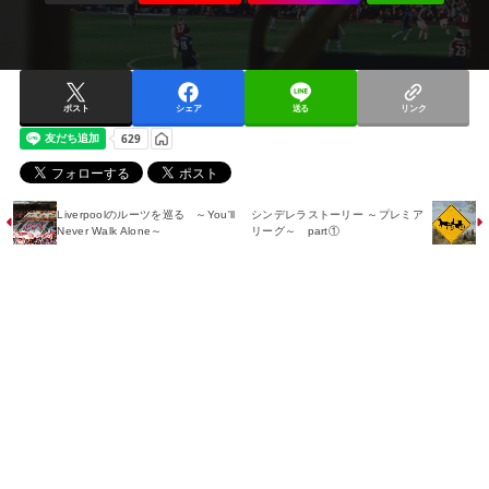
ポスト
シェア
送る
リンク
Liverpoolのルーツを巡る ～You'll
シンデレラストーリー ～プレミア
Never Walk Alone～
リーグ～ part①