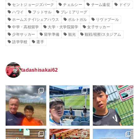
セントジョージズパーク
チェルシー
チーム遠征
ドイツ
ハワイ
フットサル
プレミアリーグ
ホームステイ/シェアハウス
ポルトガル
リヴァプール
中学・高校留学
大学・大学院留学
女子サッカー
少年サッカー
留学準備
観光
観戦/視察/スタジアム
語学学校
選手
tadashisakai62