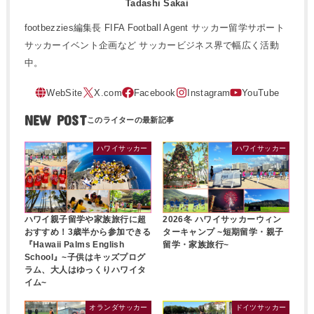
Tadashi Sakai
footbezzies編集長 FIFA Football Agent サッカー留学サポート
サッカーイベント企画など サッカービジネス界で幅広く活動
中。
NEW POST
ハワイサッカー
ハワイサッカー
ハワイ親子留学や家族旅行に超
2026冬 ハワイサッカーウィン
おすすめ！3歳半から参加できる
ターキャンプ ~短期留学・親子
『Hawaii Palms English
留学・家族旅行~
School』~子供はキッズプログ
ラム、大人はゆっくりハワイタ
イム~
オランダサッカー
ドイツサッカー