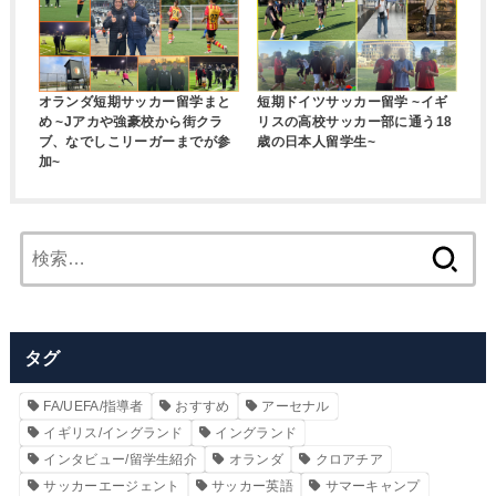
オランダ短期サッカー留学まと
短期ドイツサッカー留学 ~イギ
め ~Jアカや強豪校から街クラ
リスの高校サッカー部に通う18
ブ、なでしこリーガーまでが参
歳の日本人留学生~
加~
検
索:
タグ
FA/UEFA/指導者
おすすめ
アーセナル
イギリス/イングランド
イングランド
インタビュー/留学生紹介
オランダ
クロアチア
サッカーエージェント
サッカー英語
サマーキャンプ