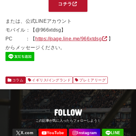
コチラ
または、公式LINEアカウント
モバイル：【@966xtdsg】
PC ：【
https://page.line.me/966xtdsg
】
からメッセージください。
コラム
イギリス/イングランド
プレミアリーグ
FOLLOW