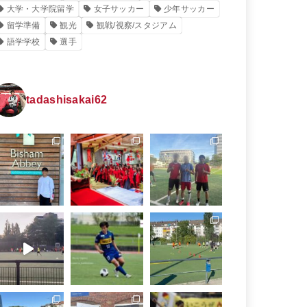
大学・大学院留学
女子サッカー
少年サッカー
留学準備
観光
観戦/視察/スタジアム
語学学校
選手
tadashisakai62