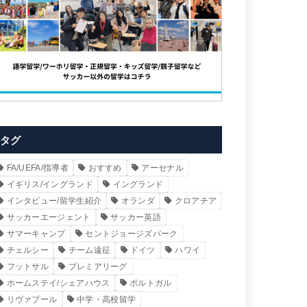
タグ
FA/UEFA/指導者
おすすめ
アーセナル
イギリス/イングランド
イングランド
インタビュー/留学生紹介
オランダ
クロアチア
サッカーエージェント
サッカー英語
サマーキャンプ
セントジョージズパーク
チェルシー
チーム遠征
ドイツ
ハワイ
フットサル
プレミアリーグ
ホームステイ/シェアハウス
ポルトガル
リヴァプール
中学・高校留学