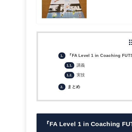
『FA Level 1 in Coaching FU
1.
講義
1.1.
実技
1.2.
まとめ
2.
『FA Level 1 in Coaching F