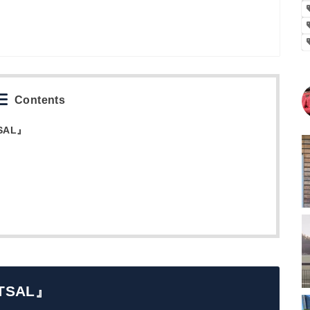
Contents
TSAL』
UTSAL』