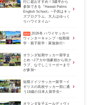
行に超おすすめ！3歳半から
参加できる『Hawaii Palms
English School』~子供はキッ
ズプログラム、大人はゆっく
りハワイタイム~
2026冬 ハワイサッカー
ウィンターキャンプ ~短期留
学・親子留学・家族旅行~
オランダ短期サッカー留学ま
とめ ~Jアカや強豪校から街ク
ラブ、なでしこリーガーまで
が参加~
短期ドイツサッカー留学 ~イ
ギリスの高校サッカー部に通
う18歳の日本人留学生~
オランダ女子エールディヴィ