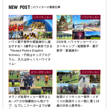
NEW POST
ハワイサッカー
ハワイサッカー
ハワイ親子留学や家族旅行に超
2026冬 ハワイサッカーウィン
おすすめ！3歳半から参加できる
ターキャンプ ~短期留学・親子
『Hawaii Palms English
留学・家族旅行~
School』~子供はキッズプログ
ラム、大人はゆっくりハワイタ
イム~
オランダサッカー
ドイツサッカー
オランダ短期サッカー留学まと
短期ドイツサッカー留学 ~イギ
め ~Jアカや強豪校から街クラ
リスの高校サッカー部に通う18
ブ、なでしこリーガーまでが参
歳の日本人留学生~