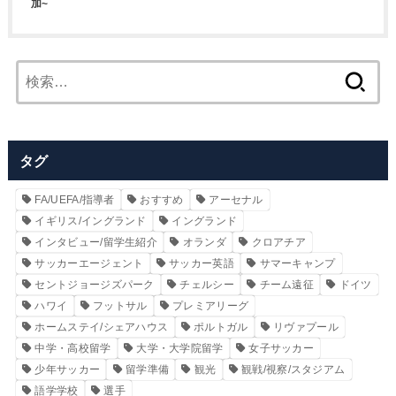
加~
検
索:
タグ
FA/UEFA/指導者
おすすめ
アーセナル
イギリス/イングランド
イングランド
インタビュー/留学生紹介
オランダ
クロアチア
サッカーエージェント
サッカー英語
サマーキャンプ
セントジョージズパーク
チェルシー
チーム遠征
ドイツ
ハワイ
フットサル
プレミアリーグ
ホームステイ/シェアハウス
ポルトガル
リヴァプール
中学・高校留学
大学・大学院留学
女子サッカー
少年サッカー
留学準備
観光
観戦/視察/スタジアム
語学学校
選手