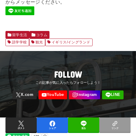
からメッセージください。
留学生活
コラム
語学学校
観光
イギリス/イングランド
FOLLOW
ポスト
シェア
送る
リンク