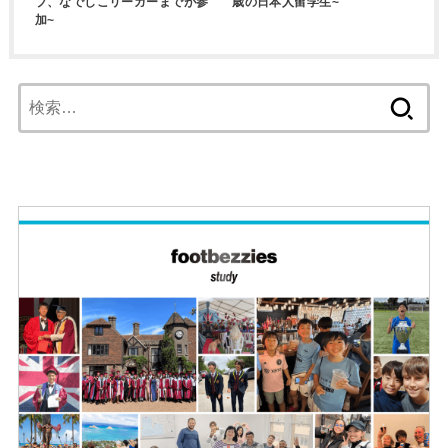
ブ、なでしこリーガーまでが参
歳の日本人留学生~
加~
検
索: