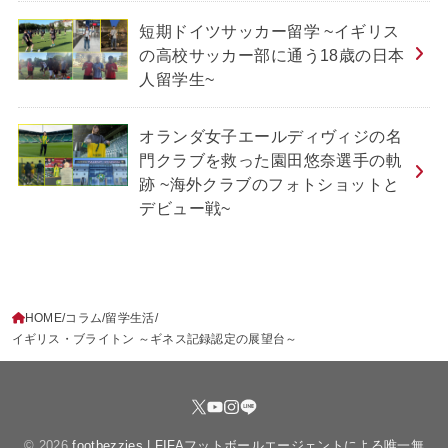
短期ドイツサッカー留学 ~イギリス
の高校サッカー部に通う18歳の日本
人留学生~
オランダ女子エールディヴィジの名
門クラブを救った園田悠奈選手の軌
跡 ~海外クラブのフォトショットと
デビュー戦~
HOME
コラム
留学生活
イギリス・ブライトン ～ギネス記録認定の展望台～
© 2026
footbezzies | FIFAフットボールエージェントによる唯一無