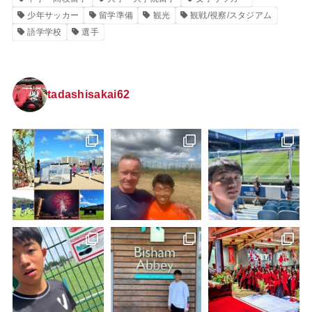
少年サッカー
留学準備
観光
観戦/視察/スタジアム
語学学校
選手
tadashisakai62