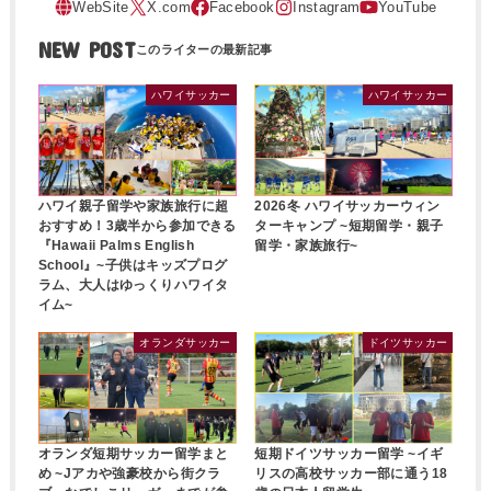
NEW POST
ハワイサッカー
ハワイサッカー
ハワイ親子留学や家族旅行に超
2026冬 ハワイサッカーウィン
おすすめ！3歳半から参加できる
ターキャンプ ~短期留学・親子
『Hawaii Palms English
留学・家族旅行~
School』~子供はキッズプログ
ラム、大人はゆっくりハワイタ
イム~
オランダサッカー
ドイツサッカー
オランダ短期サッカー留学まと
短期ドイツサッカー留学 ~イギ
め ~Jアカや強豪校から街クラ
リスの高校サッカー部に通う18