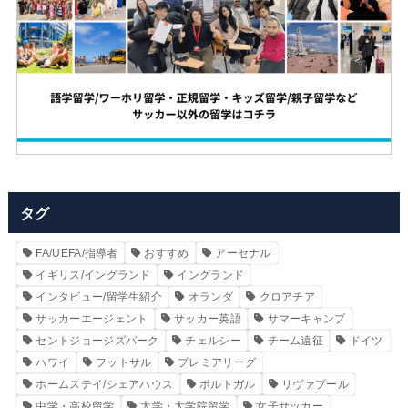
タグ
FA/UEFA/指導者
おすすめ
アーセナル
イギリス/イングランド
イングランド
インタビュー/留学生紹介
オランダ
クロアチア
サッカーエージェント
サッカー英語
サマーキャンプ
セントジョージズパーク
チェルシー
チーム遠征
ドイツ
ハワイ
フットサル
プレミアリーグ
ホームステイ/シェアハウス
ポルトガル
リヴァプール
中学・高校留学
大学・大学院留学
女子サッカー