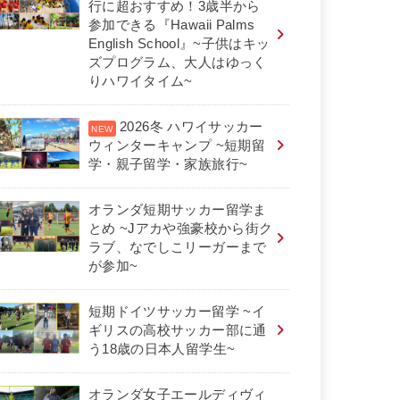
行に超おすすめ！3歳半から
参加できる『Hawaii Palms
English School』~子供はキッ
ズプログラム、大人はゆっく
りハワイタイム~
2026冬 ハワイサッカー
ウィンターキャンプ ~短期留
学・親子留学・家族旅行~
オランダ短期サッカー留学ま
とめ ~Jアカや強豪校から街ク
ラブ、なでしこリーガーまで
が参加~
短期ドイツサッカー留学 ~イ
ギリスの高校サッカー部に通
う18歳の日本人留学生~
オランダ女子エールディヴィ