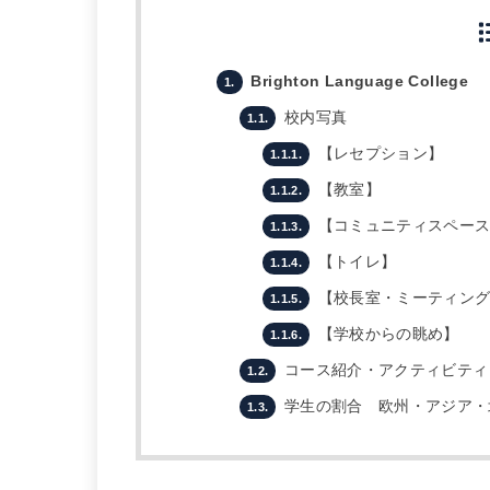
Brighton Language College
1.
校内写真
1.1.
【レセプション】
1.1.1.
【教室】
1.1.2.
【コミュニティスペース
1.1.3.
【トイレ】
1.1.4.
【校長室・ミーティング
1.1.5.
【学校からの眺め】
1.1.6.
コース紹介・アクティビティ
1.2.
学生の割合 欧州・アジア・
1.3.