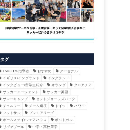
タグ
FA/UEFA/指導者
おすすめ
アーセナル
イギリス/イングランド
イングランド
インタビュー/留学生紹介
オランダ
クロアチア
サッカーエージェント
サッカー英語
サマーキャンプ
セントジョージズパーク
チェルシー
チーム遠征
ドイツ
ハワイ
フットサル
プレミアリーグ
ホームステイ/シェアハウス
ポルトガル
リヴァプール
中学・高校留学