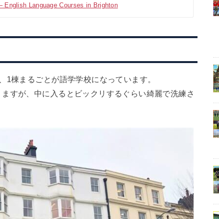
– English Language Courses in Brighton
、1棟まるごとが語学学校になっています。
りますが、中に入るとビックリするぐらい綺麗で洗練さ