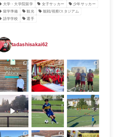
大学・大学院留学
女子サッカー
少年サッカー
留学準備
観光
観戦/視察/スタジアム
語学学校
選手
tadashisakai62