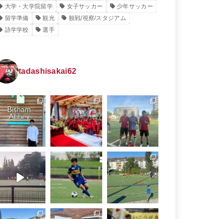
大学・大学院留学
女子サッカー
少年サッカー
留学準備
観光
観戦/視察/スタジアム
語学学校
選手
tadashisakai62