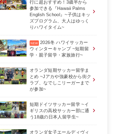
行に超おすすめ！3歳半から
参加できる『Hawaii Palms
English School』~子供はキッ
ズプログラム、大人はゆっく
りハワイタイム~
2026冬 ハワイサッカー
ウィンターキャンプ ~短期留
学・親子留学・家族旅行~
オランダ短期サッカー留学ま
とめ ~Jアカや強豪校から街ク
ラブ、なでしこリーガーまで
が参加~
短期ドイツサッカー留学 ~イ
ギリスの高校サッカー部に通
う18歳の日本人留学生~
オランダ女子エールディヴィ