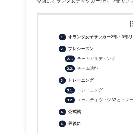
今回はオランダ女子サッカー2部、3部でプ
オランダ女子サッカー2部・3部
1.
プレシーズン
2.
チームビルディング
2.1.
チーム遠征
2.2.
トレーニング
3.
トレーニング
3.1.
エールディヴィジAZとトレ
3.2.
公式戦
4.
最後に
5.