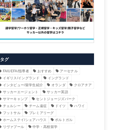
タグ
FA/UEFA/指導者
おすすめ
アーセナル
イギリス/イングランド
イングランド
インタビュー/留学生紹介
オランダ
クロアチア
サッカーエージェント
サッカー英語
サマーキャンプ
セントジョージズパーク
チェルシー
チーム遠征
ドイツ
ハワイ
フットサル
プレミアリーグ
ホームステイ/シェアハウス
ポルトガル
リヴァプール
中学・高校留学