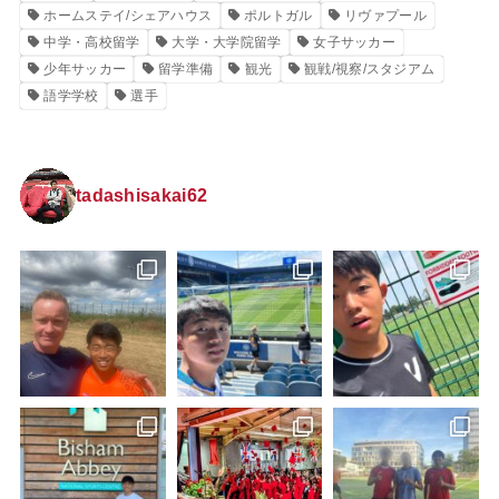
ホームステイ/シェアハウス
ポルトガル
リヴァプール
中学・高校留学
大学・大学院留学
女子サッカー
少年サッカー
留学準備
観光
観戦/視察/スタジアム
語学学校
選手
tadashisakai62