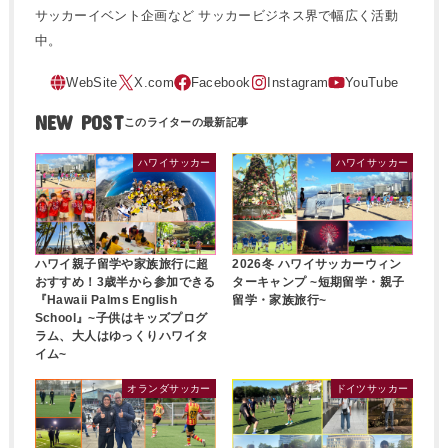
サッカーイベント企画など サッカービジネス界で幅広く活動
中。
NEW POST
ハワイサッカー
ハワイサッカー
ハワイ親子留学や家族旅行に超
2026冬 ハワイサッカーウィン
おすすめ！3歳半から参加できる
ターキャンプ ~短期留学・親子
『Hawaii Palms English
留学・家族旅行~
School』~子供はキッズプログ
ラム、大人はゆっくりハワイタ
イム~
オランダサッカー
ドイツサッカー