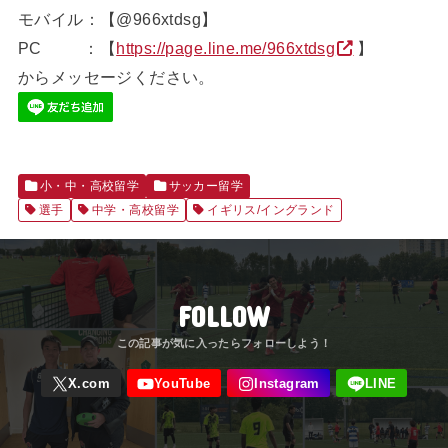
モバイル：【@966xtdsg】
PC ：【
https://page.line.me/966xtdsg
】
からメッセージください。
小・中・高校留学
サッカー留学
選手
中学・高校留学
イギリス/イングランド
FOLLOW