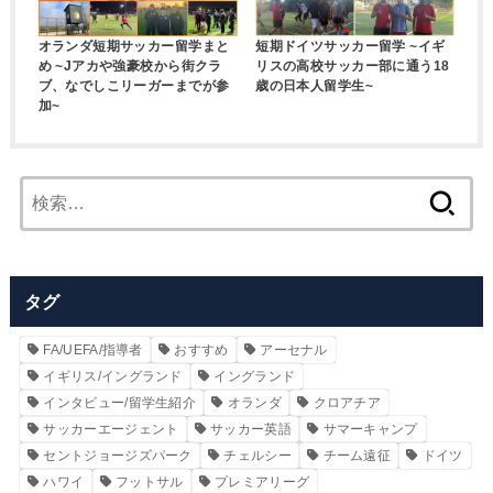
オランダ短期サッカー留学まと
短期ドイツサッカー留学 ~イギ
め ~Jアカや強豪校から街クラ
リスの高校サッカー部に通う18
ブ、なでしこリーガーまでが参
歳の日本人留学生~
加~
検
索:
タグ
FA/UEFA/指導者
おすすめ
アーセナル
イギリス/イングランド
イングランド
インタビュー/留学生紹介
オランダ
クロアチア
サッカーエージェント
サッカー英語
サマーキャンプ
セントジョージズパーク
チェルシー
チーム遠征
ドイツ
ハワイ
フットサル
プレミアリーグ