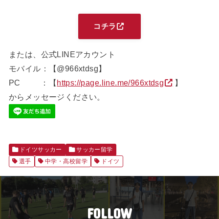
コチラ
または、公式LINEアカウント
モバイル：【@966xtdsg】
PC ：【
https://page.line.me/966xtdsg
】
からメッセージください。
ドイツサッカー
サッカー留学
選手
中学・高校留学
ドイツ
FOLLOW