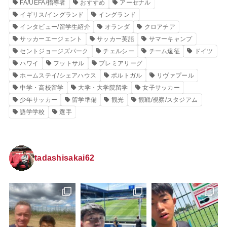
FA/UEFA/指導者
おすすめ
アーセナル
イギリス/イングランド
イングランド
インタビュー/留学生紹介
オランダ
クロアチア
サッカーエージェント
サッカー英語
サマーキャンプ
セントジョージズパーク
チェルシー
チーム遠征
ドイツ
ハワイ
フットサル
プレミアリーグ
ホームステイ/シェアハウス
ポルトガル
リヴァプール
中学・高校留学
大学・大学院留学
女子サッカー
少年サッカー
留学準備
観光
観戦/視察/スタジアム
語学学校
選手
tadashisakai62