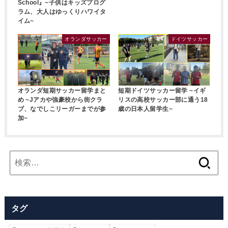
School』~子供はキッズプログ
ラム、大人はゆっくりハワイタ
イム~
オランダサッカー
ドイツサッカー
短期ドイツサッカー留学 ~イギ
オランダ短期サッカー留学まと
リスの高校サッカー部に通う18
め ~Jアカや強豪校から街クラ
歳の日本人留学生~
ブ、なでしこリーガーまでが参
加~
検
索:
タグ