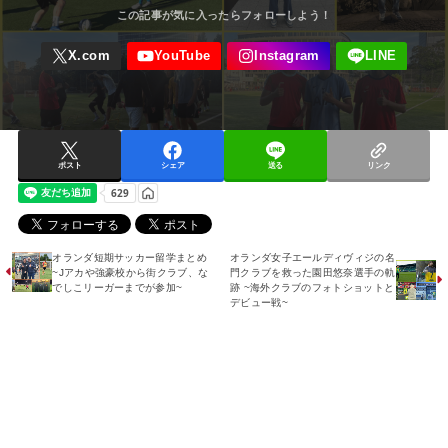
ポスト
シェア
送る
リンク
オランダ短期サッカー留学まとめ
オランダ女子エールディヴィジの名
~Jアカや強豪校から街クラブ、な
門クラブを救った園田悠奈選手の軌
でしこリーガーまでが参加~
跡 ~海外クラブのフォトショットと
デビュー戦~