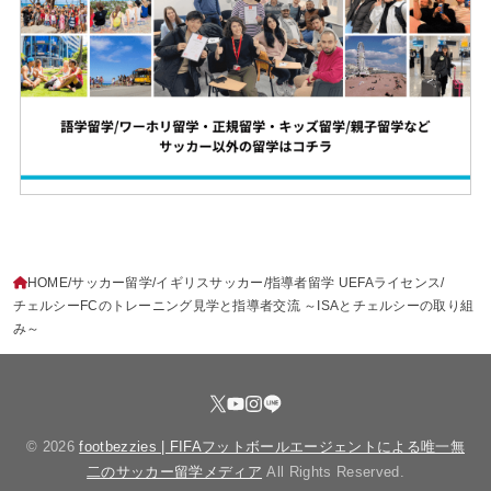
HOME
サッカー留学
イギリスサッカー
指導者留学 UEFAライセンス
チェルシーFCのトレーニング見学と指導者交流 ～ISAとチェルシーの取り組
み～
© 2026
footbezzies | FIFAフットボールエージェントによる唯一無
二のサッカー留学メディア
All Rights Reserved.