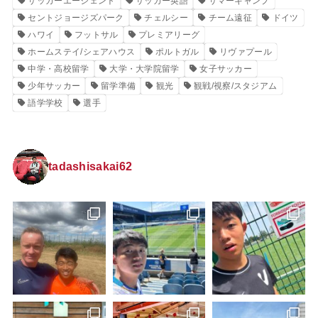
サッカーエージェント
サッカー英語
サマーキャンプ
セントジョージズパーク
チェルシー
チーム遠征
ドイツ
ハワイ
フットサル
プレミアリーグ
ホームステイ/シェアハウス
ポルトガル
リヴァプール
中学・高校留学
大学・大学院留学
女子サッカー
少年サッカー
留学準備
観光
観戦/視察/スタジアム
語学学校
選手
tadashisakai62