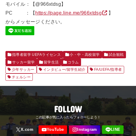
モバイル：【@966xtdsg】
PC ：【
https://page.line.me/966xtdsg
】
からメッセージください。
指導者留学 UEFAライセンス
小・中・高校留学
試合観戦
サッカー留学
留学生活
コラム
少年サッカー
インタビュー/留学生紹介
FA/UEFA/指導者
チェルシー
FOLLOW