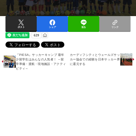
ポスト
シェア
送る
リンク
『PIESA』サッカーキャンプ 最年
カーディフシティとウェールズサッ
少留学生はみんなの人気者！ ～留
カー協会での経験を日本サッカー界
学準備・渡航・現地施設・アクティ
に還元する
ビティ～