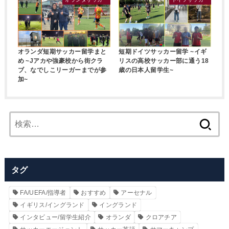
オランダ短期サッカー留学まと
短期ドイツサッカー留学 ~イギ
め ~Jアカや強豪校から街クラ
リスの高校サッカー部に通う18
ブ、なでしこリーガーまでが参
歳の日本人留学生~
加~
検
索:
タグ
FA/UEFA/指導者
おすすめ
アーセナル
イギリス/イングランド
イングランド
インタビュー/留学生紹介
オランダ
クロアチア