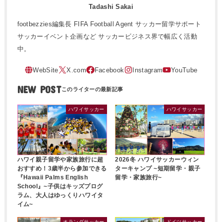
Tadashi Sakai
footbezzies編集長 FIFA Football Agent サッカー留学サポート
サッカーイベント企画など サッカービジネス界で幅広く活動
中。
NEW POST
ハワイサッカー
ハワイサッカー
ハワイ親子留学や家族旅行に超
2026冬 ハワイサッカーウィン
おすすめ！3歳半から参加できる
ターキャンプ ~短期留学・親子
『Hawaii Palms English
留学・家族旅行~
School』~子供はキッズプログ
ラム、大人はゆっくりハワイタ
イム~
オランダサッカー
ドイツサッカー