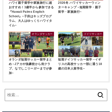
ハワイ親子留学や家族旅行に超
2026冬 ハワイサッカーウィン
おすすめ！3歳半から参加できる
ターキャンプ ~短期留学・親子
『Hawaii Palms English
留学・家族旅行~
School』~子供はキッズプログ
ラム、大人はゆっくりハワイタ
イム~
オランダサッカー
ドイツサッカー
オランダ短期サッカー留学まと
短期ドイツサッカー留学 ~イギ
め ~Jアカや強豪校から街クラ
リスの高校サッカー部に通う18
ブ、なでしこリーガーまでが参
歳の日本人留学生~
加~
検
索: