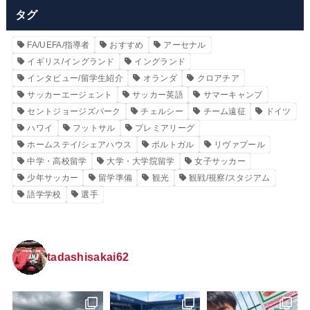
タグ
FA/UEFA/指導者
おすすめ
アーセナル
イギリス/イングランド
イングランド
インタビュー/留学生紹介
オランダ
クロアチア
サッカーエージェント
サッカー英語
サマーキャンプ
セントジョージズパーク
チェルシー
チーム遠征
ドイツ
ハワイ
フットサル
プレミアリーグ
ホームステイ/シェアハウス
ポルトガル
リヴァプール
中学・高校留学
大学・大学院留学
女子サッカー
少年サッカー
留学準備
観光
観戦/視察/スタジアム
語学学校
選手
tadashisakai62