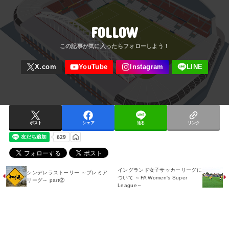
FOLLOW
ポスト
シェア
送る
リンク
イングランド女子サッカーリーグに
シンデレラストーリー ～プレミア
ついて ～FA Women's Super
リーグ～ part②
League～