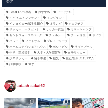
タグ
FA/UEFA/指導者
おすすめ
アーセナル
イギリス/イングランド
イングランド
インタビュー/留学生紹介
オランダ
クロアチア
サッカーエージェント
サッカー英語
サマーキャンプ
セントジョージズパーク
チェルシー
チーム遠征
ドイツ
ハワイ
フットサル
プレミアリーグ
ホームステイ/シェアハウス
ポルトガル
リヴァプール
中学・高校留学
大学・大学院留学
女子サッカー
少年サッカー
留学準備
観光
観戦/視察/スタジアム
語学学校
選手
tadashisakai62