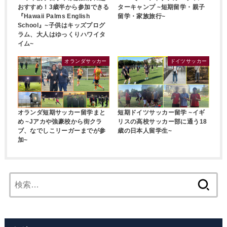
おすすめ！3歳半から参加できる
ターキャンプ ~短期留学・親子
『Hawaii Palms English
留学・家族旅行~
School』~子供はキッズプログ
ラム、大人はゆっくりハワイタ
イム~
オランダサッカー
ドイツサッカー
オランダ短期サッカー留学まと
短期ドイツサッカー留学 ~イギ
め ~Jアカや強豪校から街クラ
リスの高校サッカー部に通う18
ブ、なでしこリーガーまでが参
歳の日本人留学生~
加~
検
索: