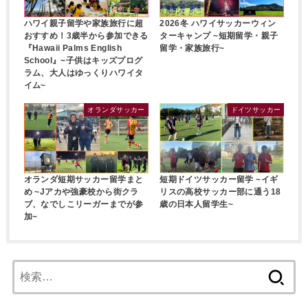
ハワイ親子留学や家族旅行に超
2026冬 ハワイサッカーウィン
おすすめ！3歳半から参加できる
ターキャンプ ~短期留学・親子
『Hawaii Palms English
留学・家族旅行~
School』~子供はキッズプログ
ラム、大人はゆっくりハワイタ
イム~
オランダサッカー
ドイツサッカー
オランダ短期サッカー留学まと
短期ドイツサッカー留学 ~イギ
め ~Jアカや強豪校から街クラ
リスの高校サッカー部に通う18
ブ、なでしこリーガーまでが参
歳の日本人留学生~
加~
検
索: