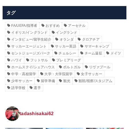
タグ
FA/UEFA/指導者
おすすめ
アーセナル
イギリス/イングランド
イングランド
インタビュー/留学生紹介
オランダ
クロアチア
サッカーエージェント
サッカー英語
サマーキャンプ
セントジョージズパーク
チェルシー
チーム遠征
ドイツ
ハワイ
フットサル
プレミアリーグ
ホームステイ/シェアハウス
ポルトガル
リヴァプール
中学・高校留学
大学・大学院留学
女子サッカー
少年サッカー
留学準備
観光
観戦/視察/スタジアム
語学学校
選手
tadashisakai62