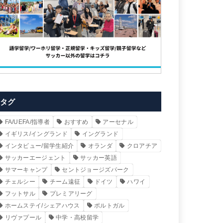
タグ
FA/UEFA/指導者
おすすめ
アーセナル
イギリス/イングランド
イングランド
インタビュー/留学生紹介
オランダ
クロアチア
サッカーエージェント
サッカー英語
サマーキャンプ
セントジョージズパーク
チェルシー
チーム遠征
ドイツ
ハワイ
フットサル
プレミアリーグ
ホームステイ/シェアハウス
ポルトガル
リヴァプール
中学・高校留学