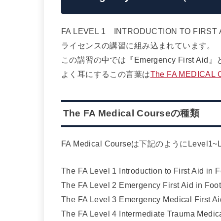
FA LEVEL 1 INTRODUCTION TO FIR
ライセンスの講習に組み込まれています。
この講習の中では『Emergency First 
よく耳にするこの言葉は
The FA MEDICAL
The FA Medical Courseの種類
FA Medical Courseは下記のようにLevel
The FA Level 1 Introduction to First Aid i
The FA Level 2 Emergency First Aid in Foot
The FA Level 3 Emergency Medical First 
The FA Level 4 Intermediate Trauma Medic