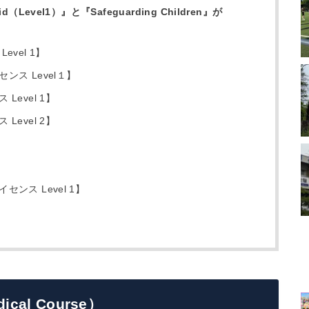
d（Level1）』と『Safeguarding Children』が
vel 1】
ス Level１】
evel 1】
evel 2】
ンス Level 1】
dical Course）