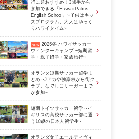
行に超おすすめ！3歳半から
参加できる『Hawaii Palms
English School』~子供はキッ
ズプログラム、大人はゆっく
りハワイタイム~
2026冬 ハワイサッカー
ウィンターキャンプ ~短期留
学・親子留学・家族旅行~
オランダ短期サッカー留学ま
とめ ~Jアカや強豪校から街ク
ラブ、なでしこリーガーまで
が参加~
短期ドイツサッカー留学 ~イ
ギリスの高校サッカー部に通
う18歳の日本人留学生~
オランダ女子エールディヴィ