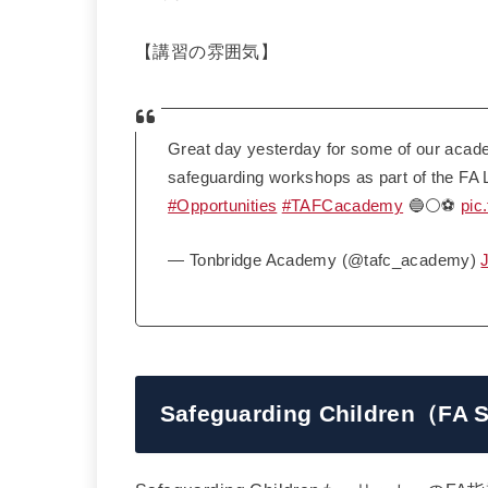
【講習の雰囲気】
Great day yesterday for some of our acad
safeguarding workshops as part of the FA
#Opportunities
#TAFCacademy
🔵⚪️⚽️
pic
— Tonbridge Academy (@tafc_academy)
Safeguarding Children（FA 