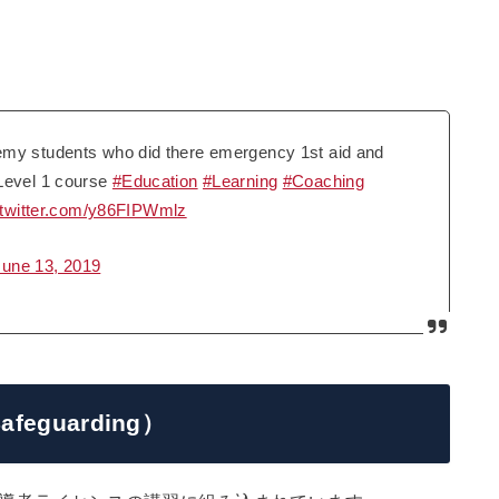
emy students who did there emergency 1st aid and
 Level 1 course
#Education
#Learning
#Coaching
.twitter.com/y86FIPWmlz
June 13, 2019
Safeguarding）