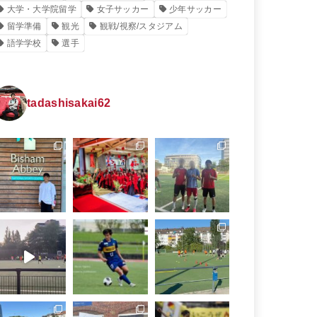
大学・大学院留学
女子サッカー
少年サッカー
留学準備
観光
観戦/視察/スタジアム
語学学校
選手
tadashisakai62