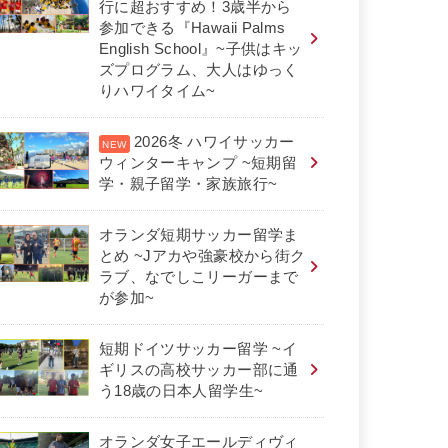
行に超おすすめ！3歳半から
参加できる『Hawaii Palms
English School』~子供はキッ
ズプログラム、大人はゆっく
りハワイタイム~
2026冬 ハワイサッカー
ウィンターキャンプ ~短期留
学・親子留学・家族旅行~
オランダ短期サッカー留学ま
とめ ~Jアカや強豪校から街ク
ラブ、なでしこリーガーまで
が参加~
短期ドイツサッカー留学 ~イ
ギリスの高校サッカー部に通
う18歳の日本人留学生~
オランダ女子エールディヴィ