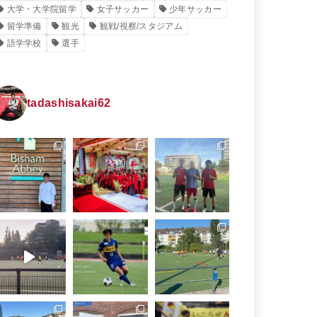
大学・大学院留学
女子サッカー
少年サッカー
留学準備
観光
観戦/視察/スタジアム
語学学校
選手
tadashisakai62