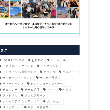
タグ
FA/UEFA/指導者
おすすめ
アーセナル
イギリス/イングランド
イングランド
インタビュー/留学生紹介
オランダ
クロアチア
サッカーエージェント
サッカー英語
サマーキャンプ
セントジョージズパーク
チェルシー
チーム遠征
ドイツ
ハワイ
フットサル
プレミアリーグ
ホームステイ/シェアハウス
ポルトガル
リヴァプール
中学・高校留学