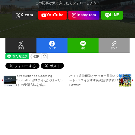
ポスト
シェア
送る
リンク
Introduction to Coaching
ハワイ語学留学とサッカー留学スタ
Football（旧FAライセンスレベル
ート~ハワイおすすめの語学学校IIE
1）の受講方法を解説
Hawaii~