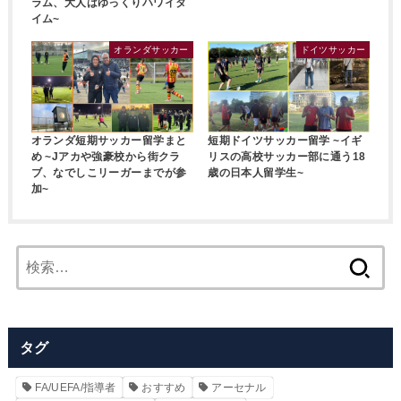
ラム、大人はゆっくりハワイタ
イム~
オランダサッカー
ドイツサッカー
オランダ短期サッカー留学まと
短期ドイツサッカー留学 ~イギ
め ~Jアカや強豪校から街クラ
リスの高校サッカー部に通う18
ブ、なでしこリーガーまでが参
歳の日本人留学生~
加~
検
索:
タグ
FA/UEFA/指導者
おすすめ
アーセナル