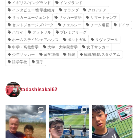
イギリス/イングランド
イングランド
インタビュー/留学生紹介
オランダ
クロアチア
サッカーエージェント
サッカー英語
サマーキャンプ
セントジョージズパーク
チェルシー
チーム遠征
ドイツ
ハワイ
フットサル
プレミアリーグ
ホームステイ/シェアハウス
ポルトガル
リヴァプール
中学・高校留学
大学・大学院留学
女子サッカー
少年サッカー
留学準備
観光
観戦/視察/スタジアム
語学学校
選手
tadashisakai62