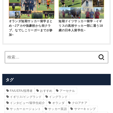
オランダ短期サッカー留学まと
短期ドイツサッカー留学 ~イギ
め ~Jアカや強豪校から街クラ
リスの高校サッカー部に通う18
ブ、なでしこリーガーまでが参
歳の日本人留学生~
加~
検
索:
タグ
FA/UEFA/指導者
おすすめ
アーセナル
イギリス/イングランド
イングランド
インタビュー/留学生紹介
オランダ
クロアチア
サッカーエージェント
サッカー英語
サマーキャンプ