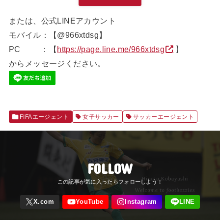
または、公式LINEアカウント
モバイル：【@966xtdsg】
PC ：【
https://page.line.me/966xtdsg
】
からメッセージください。
FIFAエージェント
女子サッカー
サッカーエージェント
FOLLOW