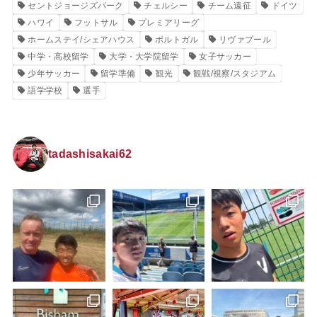
セントジョージズパーク
チェルシー
チーム遠征
ドイツ
ハワイ
フットサル
プレミアリーグ
ホームステイ/シェアハウス
ポルトガル
リヴァプール
中学・高校留学
大学・大学院留学
女子サッカー
少年サッカー
留学準備
観光
観戦/視察/スタジアム
語学学校
選手
tadashisakai62