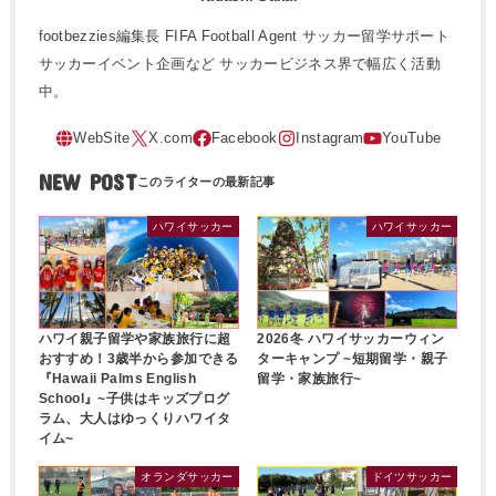
footbezzies編集長 FIFA Football Agent サッカー留学サポート
サッカーイベント企画など サッカービジネス界で幅広く活動
中。
NEW POST
ハワイサッカー
ハワイサッカー
ハワイ親子留学や家族旅行に超
2026冬 ハワイサッカーウィン
おすすめ！3歳半から参加できる
ターキャンプ ~短期留学・親子
『Hawaii Palms English
留学・家族旅行~
School』~子供はキッズプログ
ラム、大人はゆっくりハワイタ
イム~
オランダサッカー
ドイツサッカー