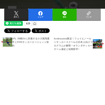
ポスト
シェア
送る
リンク
JFL 沖縄SVに所属する小川嵩翔選
footbezzies限定！フェイエノール
手とFIFAサッカーエージェント契
トサッカースクールの日本人向けプ
約
ログラムが解禁 ~オランダサッカー
チーム遠征と短期留学~