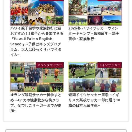
ハワイ親子留学や家族旅行に超
2026冬 ハワイサッカーウィン
おすすめ！3歳半から参加できる
ターキャンプ ~短期留学・親子
『Hawaii Palms English
留学・家族旅行~
School』~子供はキッズプログ
ラム、大人はゆっくりハワイタ
イム~
オランダサッカー
ドイツサッカー
オランダ短期サッカー留学まと
短期ドイツサッカー留学 ~イギ
め ~Jアカや強豪校から街クラ
リスの高校サッカー部に通う18
ブ、なでしこリーガーまでが参
歳の日本人留学生~
加~