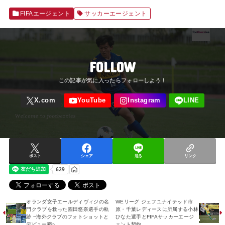
FIFAエージェント
サッカーエージェント
FOLLOW
ポスト
シェア
送る
リンク
オランダ女子エールディヴィジの名
WEリーグ ジェフユナイテッド市
門クラブを救った園田悠奈選手の軌
原・千葉レディースに所属する小林
跡 ~海外クラブのフォトショットと
ひなた選手とFIFAサッカーエージ
デビュー戦~
ェント契約