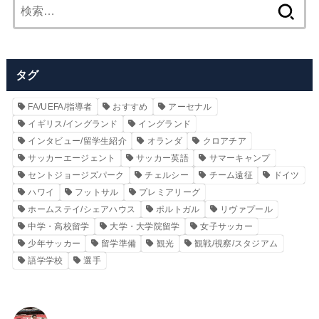
検
索:
タグ
FA/UEFA/指導者
おすすめ
アーセナル
イギリス/イングランド
イングランド
インタビュー/留学生紹介
オランダ
クロアチア
サッカーエージェント
サッカー英語
サマーキャンプ
セントジョージズパーク
チェルシー
チーム遠征
ドイツ
ハワイ
フットサル
プレミアリーグ
ホームステイ/シェアハウス
ポルトガル
リヴァプール
中学・高校留学
大学・大学院留学
女子サッカー
少年サッカー
留学準備
観光
観戦/視察/スタジアム
語学学校
選手