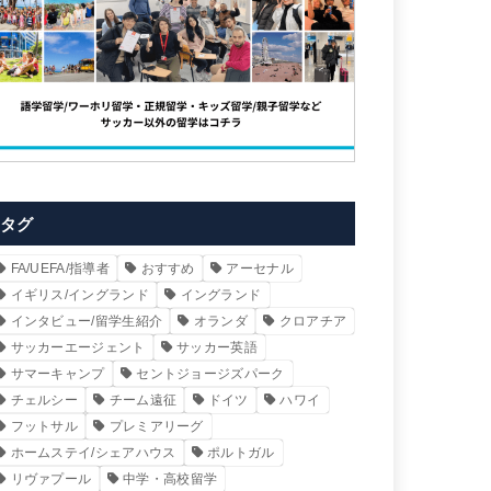
タグ
FA/UEFA/指導者
おすすめ
アーセナル
イギリス/イングランド
イングランド
インタビュー/留学生紹介
オランダ
クロアチア
サッカーエージェント
サッカー英語
サマーキャンプ
セントジョージズパーク
チェルシー
チーム遠征
ドイツ
ハワイ
フットサル
プレミアリーグ
ホームステイ/シェアハウス
ポルトガル
リヴァプール
中学・高校留学