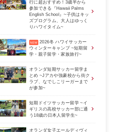
行に超おすすめ！3歳半から
参加できる『Hawaii Palms
English School』~子供はキッ
ズプログラム、大人はゆっく
りハワイタイム~
2026冬 ハワイサッカー
ウィンターキャンプ ~短期留
学・親子留学・家族旅行~
オランダ短期サッカー留学ま
とめ ~Jアカや強豪校から街ク
ラブ、なでしこリーガーまで
が参加~
短期ドイツサッカー留学 ~イ
ギリスの高校サッカー部に通
う18歳の日本人留学生~
オランダ女子エールディヴィ