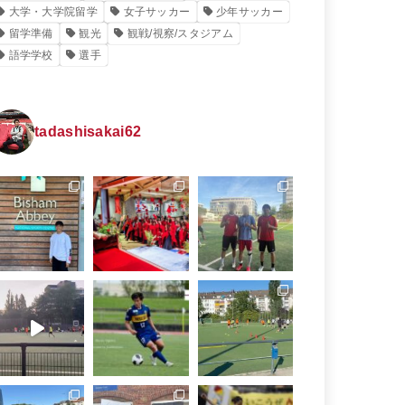
大学・大学院留学
女子サッカー
少年サッカー
留学準備
観光
観戦/視察/スタジアム
語学学校
選手
tadashisakai62