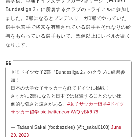
留学後、早速ドイツ女子サッカー2部リーグ（Frauen
Bundesliga 2）に所属するクラブのトライアルに参加し
ました。2部になるとブンデスリーガ1部でやっていた
選手や若手で将来を有望されている選手やそれなりの給
与をもらっている選手もいて、想像以上にレベルが高く
なります。
🇩🇪ドイツ女子2部『Bundesliga 2』のクラブに練習参
加！
日本の大学女子サッカーを経てドイツに挑戦！
さすがに2部になると日本では経験することのない圧
倒的な強さと速さがある。
#女子サッカー留学
#ドイツ
サッカー留学
pic.twitter.com/WQlyBk9i79
— Tadashi Sakai (footbezzies) (@t_sakai0103)
June
29, 2023