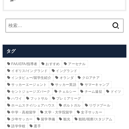
加~
検
索:
タグ
FA/UEFA/指導者
おすすめ
アーセナル
イギリス/イングランド
イングランド
インタビュー/留学生紹介
オランダ
クロアチア
サッカーエージェント
サッカー英語
サマーキャンプ
セントジョージズパーク
チェルシー
チーム遠征
ドイツ
ハワイ
フットサル
プレミアリーグ
ホームステイ/シェアハウス
ポルトガル
リヴァプール
中学・高校留学
大学・大学院留学
女子サッカー
少年サッカー
留学準備
観光
観戦/視察/スタジアム
語学学校
選手