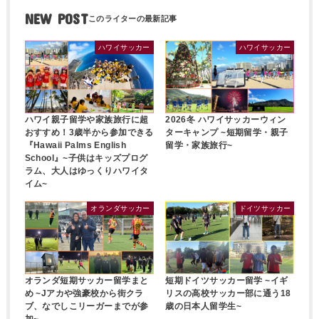
NEW POST
ハワイサッカー
ハワイサッカー
ハワイ親子留学や家族旅行に超
2026冬 ハワイサッカーウィン
おすすめ！3歳半から参加できる
ターキャンプ ~短期留学・親子
『Hawaii Palms English
留学・家族旅行~
School』~子供はキッズプログ
ラム、大人はゆっくりハワイタ
イム~
オランダサッカー
ドイツサッカー
オランダ短期サッカー留学まと
短期ドイツサッカー留学 ~イギ
め ~Jアカや強豪校から街クラ
リスの高校サッカー部に通う18
ブ、なでしこリーガーまでが参
歳の日本人留学生~