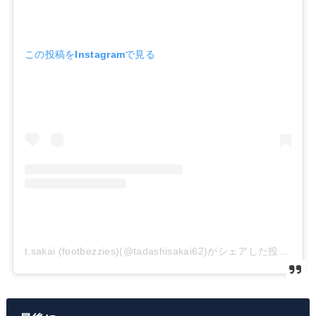
この投稿をInstagramで見る
t.sakai (footbezzies)(@tadashisakai62)がシェアした投稿