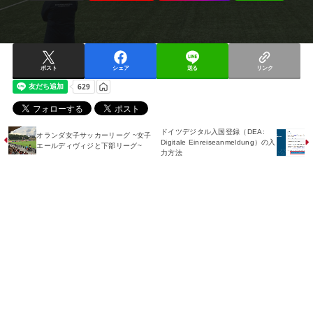
ポスト
シェア
送る
リンク
ドイツデジタル入国登録（DEA:
オランダ女子サッカーリーグ ~女子
Digitale Einreiseanmeldung）の入
エールディヴィジと下部リーグ~
力方法