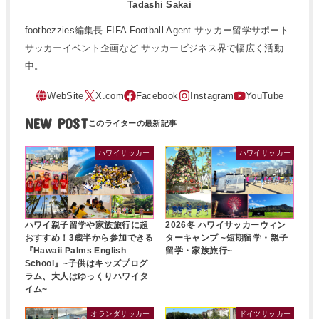
Tadashi Sakai
footbezzies編集長 FIFA Football Agent サッカー留学サポート
サッカーイベント企画など サッカービジネス界で幅広く活動
中。
NEW POST
ハワイサッカー
ハワイサッカー
ハワイ親子留学や家族旅行に超
2026冬 ハワイサッカーウィン
おすすめ！3歳半から参加できる
ターキャンプ ~短期留学・親子
『Hawaii Palms English
留学・家族旅行~
School』~子供はキッズプログ
ラム、大人はゆっくりハワイタ
イム~
オランダサッカー
ドイツサッカー