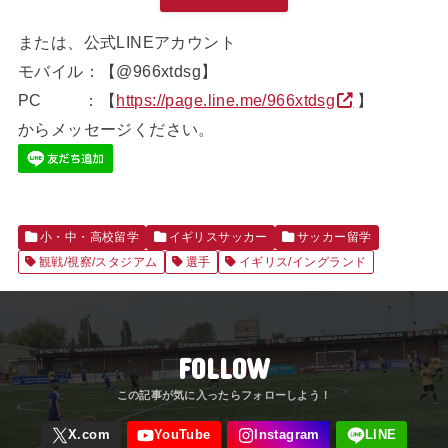
または、公式LINEアカウント
モバイル：【@966xtdsg】
PC ：【
https://page.line.me/966xtdsg
】
からメッセージください。
小・中・高校留学
イギリスサッカー
サッカー留学
観戦/視察/スタジアム
選手
イギリス/イングランド
FOLLOW