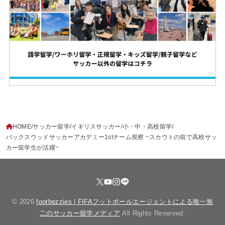
HOME
サッカー留学
イギリスサッカー
小・中・高校留学
バックスウッドサッカーアカデミー1stチーム視察 ~スカウトの前で高校サッ
カー留学生が活躍~
© 2026
footbezzies | FIFAフットボールエージェントによる唯一無
二のサッカー留学メディア
All Rights Reserved.