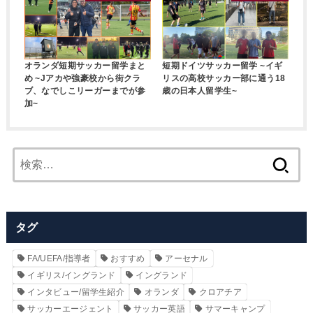
オランダ短期サッカー留学まと
短期ドイツサッカー留学 ~イギ
め ~Jアカや強豪校から街クラ
リスの高校サッカー部に通う18
ブ、なでしこリーガーまでが参
歳の日本人留学生~
加~
検
索:
タグ
FA/UEFA/指導者
おすすめ
アーセナル
イギリス/イングランド
イングランド
インタビュー/留学生紹介
オランダ
クロアチア
サッカーエージェント
サッカー英語
サマーキャンプ