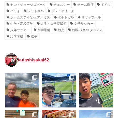
セントジョージズパーク
チェルシー
チーム遠征
ドイツ
ハワイ
フットサル
プレミアリーグ
ホームステイ/シェアハウス
ポルトガル
リヴァプール
中学・高校留学
大学・大学院留学
女子サッカー
少年サッカー
留学準備
観光
観戦/視察/スタジアム
語学学校
選手
tadashisakai62